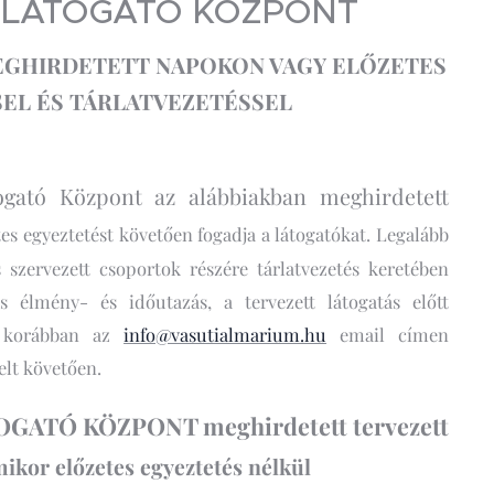
 LÁTOGATÓ KÖZPONT
MEGHIRDETETT NAPOKON VAGY ELŐZETES
EL ÉS TÁRLATVEZETÉSSEL
gató Központ az alábbiakban meghirdetett
tes egyeztetést követően fogadja a látogatókat. Legalább
s szervezett csoportok részére tárlatvezetés keretében
es élmény- és időutazás, a tervezett látogatás előtt
l korábban az
info@vasutialmarium.hu
email címen
elt követően.
ATÓ KÖZPONT meghirdetett tervezett
mikor előzetes egyeztetés nélkül