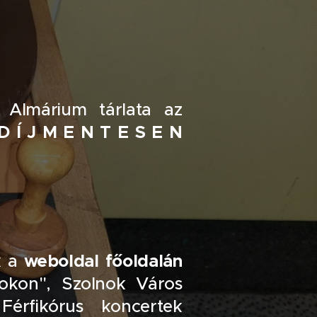
 Almárium tárlata az
D Í J M E N T E S E N
w
eboldal főoldalán
k a
kon", Szolnok Város
érfikórus koncertek