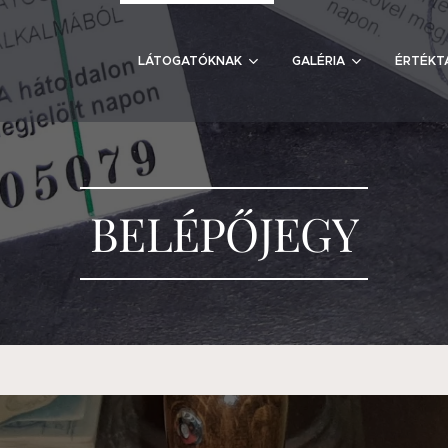
M
LÁTOGATÓKNAK
GALÉRIA
ÉRTÉKT
BELÉPŐJEGY