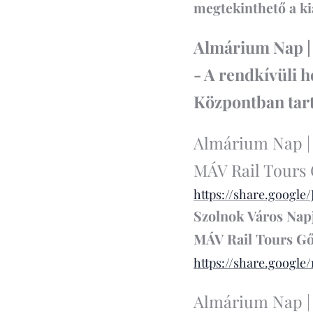
megtekinthető a kiá
Almárium Nap | 
- A rendkívüli h
Központban tart
Almárium Nap | 2
MÁV Rail Tours 
https://share.goog
Szolnok Város Napja
MÁV Rail Tours Gő
https://share.googl
Almárium Nap | 2