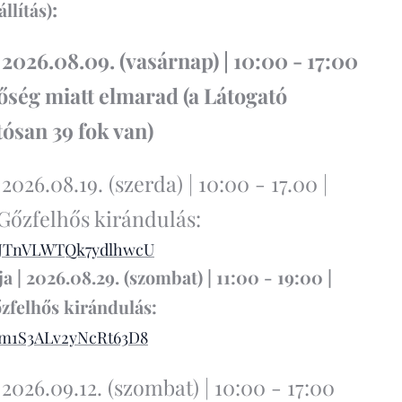
:
llítás)
2026.08.09. (vasárnap) | 10:00 - 17:00
őség miatt elmarad (a Látogató
ósan 39 fok van)
026.08.19. (szerda) | 10:00 - 17.00 |
Gőzfelhős kirándulás:
le/JTnVLWTQk7ydlhwcU
 | 2026.08.29. (szombat) | 11:00 - 19:00 |
zfelhős kirándulás:
e/m1S3ALv2yNcRt63D8
026.09.12. (szombat) | 10:00 - 17:00