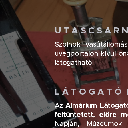
U T A S C S A R 
Szolnok vasútállomá
üvegportálon kívül ön
látogatható.
L Á T O G A T Ó 
Almárium Látogató
Az
feltüntetett, előre 
Napján, Múzeumok É