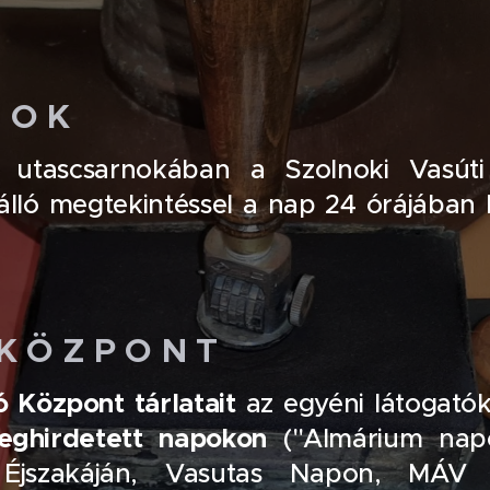
N O K
s utascsarnokában a Szolnoki Vasúti
álló megtekintéssel a nap 24 órájában
K Ö Z P O N T
 Központ tárlatait
az egyéni látogató
meghirdetett napokon
("Almárium napo
jszakáján, Vasutas Napon, MÁV F