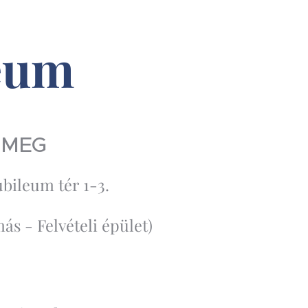
eum
 MEG
ubileum tér 1-3.
s - Felvételi épület)