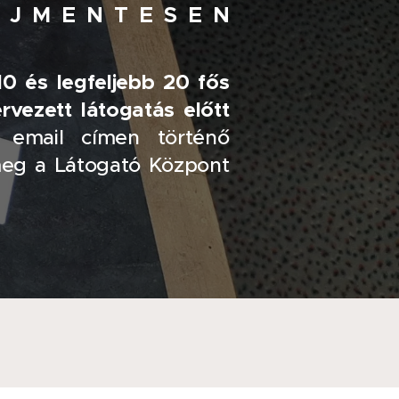
Í J M E N T E S E N
0 és legfeljebb 20 fős
ervezett látogatás előtt
emai
l címen történő
meg a Látogató Központ