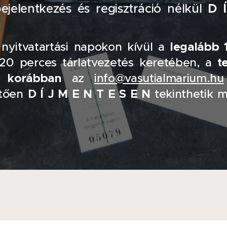
D 
bejelentkezés és regisztráció nélkül
nyitvatartási napokon kívül a
l
egalább 1
120 perces tárlatvezetés keretében, a
t
 korábban
az
info@vasutialmarium.hu
etően
D Í J M E N T E S E N
tekinthetik 