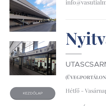
info@vasutial
Nyitv
UTASCSAR
(
ÜVEGPORTÁLON
Hétfő - Vasárna
KEZDŐLAP