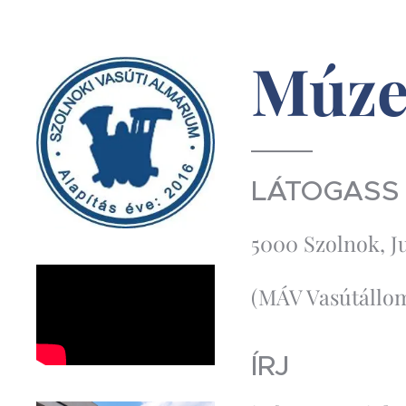
Múz
LÁTOGASS
5000 Szolnok, J
(MÁV Vasútállomá
ÍRJ