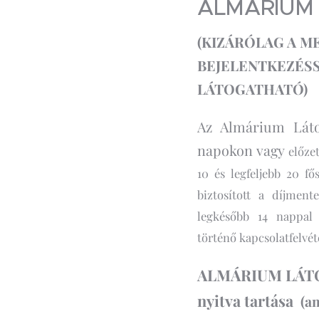
ALMÁRIUM
(KIZÁRÓLAG A 
BEJELENTKEZÉSS
LÁTOGATHATÓ)
Az Almárium Láto
napokon vagy
előze
10 és legfeljebb 20 fő
biztosított a díjment
legkésőbb 14 nappa
történő kapcsolatfelvét
ALMÁRIUM LÁTOG
nyitva tartása
(a