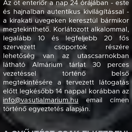
Az öt enteriőr a nap 24 órájában - este
és hajnalban autentikus kivilágítással -
a kirakati üvegeken keresztül bármikor
megtekinthető.
Korlátozott alkalommal,
legalább 10 és legfeljebb 20 fős
szervezett csoportok részére
lehetőség van az utascsarnokban
látható Almárium tárlat 30 perces
vezetéssel történő belső
megtekintésére a tervezett látogatás
előtt legkésőbb 14 nappal korábban az
info@vasutialmarium.hu
email címen
történő egyeztetés alapján.