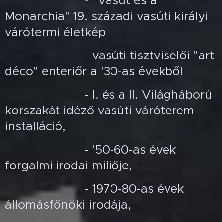
- "Vasút és a
Monarchia" 19. századi vasúti királyi
várótermi életkép
- vasúti tisztviselői "art
déco" enteriőr a '30-as évekből
- I. és a II. Világháború
korszakát idéző vasúti váróterem
installáció,
- '50-60-as évek
forgalmi irodai miliője,
- 1970-80-as évek
állomásfőnöki irodája,