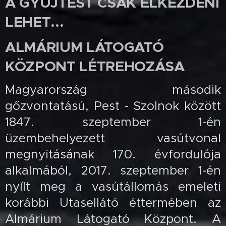
A GYŰJTÉST CSAK ELKEZDENI
LEHET...
ALMÁRIUM LÁTOGATÓ
KÖZPONT LÉTREHOZÁSA
Magyarország második
gőzvontatású, Pest - Szolnok között
1847. szeptember 1-én
üzembehelyezett vasútvonal
megnyitásának 170. évfordulója
alkalmából, 2017. szeptember 1-én
nyílt meg a vasútállomás emeleti
korábbi Utasellátó éttermében az
Almárium Látogató Központ. A