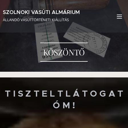
SZOLNOKI VASÚTI ALMÁRIUM
ÁLLANDÓ VASÚTTÖRTÉNETI KIÁLLÍTÁS
KÖSZÖNTŐ
T I S Z T E L T L Á T O G A T
Ó M !