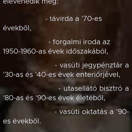
elevenedik meg:
ávirda a '70-es
- t
évekből,
- forgalmi iroda az
1950-1960-as évek időszakából,
- vasúti jegypénztár a
'30-as és '40-es évek enteriőrjével,
- utasellátó bisztró a
'80-as és '90-es évek életéből,
- vasúti oktatás a '90-
es évekből.