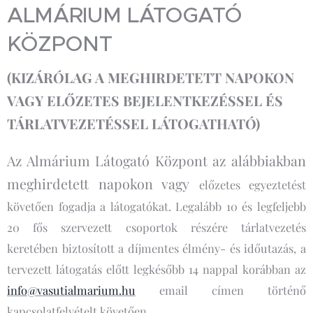
ALMÁRIUM LÁTOGATÓ
KÖZPONT
(KIZÁRÓLAG A MEGHIRDETETT NAPOKON
VAGY ELŐZETES BEJELENTKEZÉSSEL ÉS
TÁRLATVEZETÉSSEL LÁTOGATHATÓ)
Az Almárium Látogató Központ az alábbiakban
meghirdetett napokon vagy
előzetes egyeztetést
követően fogadja a látogatókat. Legalább 10 és legfeljebb
20 fős szervezett csoportok részére tárlatvezetés
keretében biztosított a díjmentes élmény- és időutazás, a
tervezett látogatás előtt legkésőbb 14 nappal korábban az
info@vasutialmarium.hu
email címen történő
kapcsolatfelvételt követően.