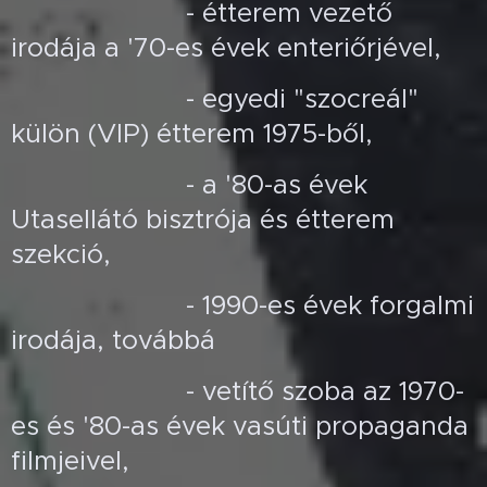
- étterem vezető
irodája a '70-es évek enteriőrjével,
- egyedi "szocreál"
külön (VIP) étterem 1975-ből,
- a '80-as évek
Utasellátó bisztrója és étterem
szekció,
- 1990-es évek forgalmi
irodája, továbbá
- vetítő szoba az 1970-
es és '80-as évek vasúti propaganda
filmjeivel,