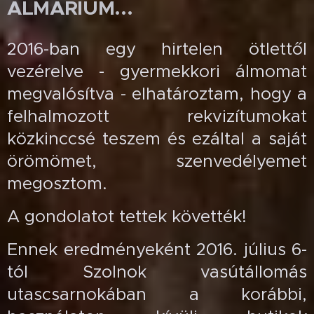
ALMÁRIUM...
2016-ban egy hirtelen ötlettől
vezérelve - gyermekkori álmomat
megvalósítva - elhatároztam, hogy a
felhalmozott rekvizítumokat
közkinccsé teszem és ezáltal a saját
örömömet, szenvedélyemet
megosztom.
A gondolatot tettek követték!
Ennek eredményeként 2016. július 6-
tól Szolnok vasútállomás
utascsarnokában a korábbi,