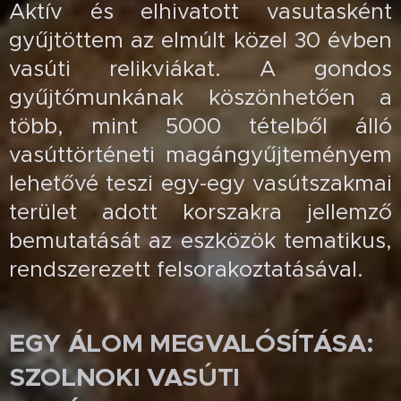
Aktív és elhivatott vasutasként
gyűjtöttem az elmúlt közel 30 évben
vasúti relikviákat. A gondos
gyűjtőmunkának köszönhetően a
több, mint 5000 tételből álló
vasúttörténeti magángyűjteményem
lehetővé teszi egy-egy vasútszakmai
terület adott korszakra jellemző
bemutatását az eszközök tematikus,
rendszerezett felsorakoztatásával.
EGY ÁLOM MEGVALÓSÍTÁSA:
SZOLNOKI VASÚTI