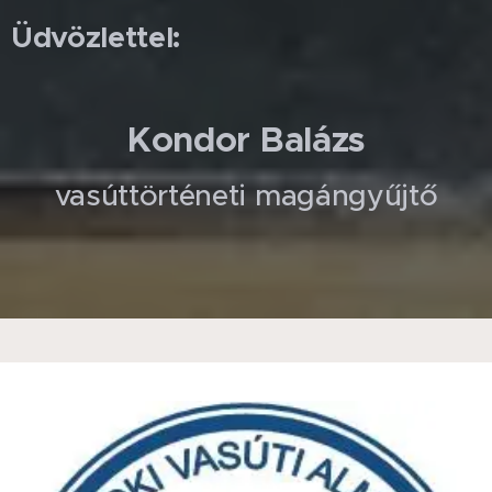
Üdvözlettel:
Kondor Balázs
vasúttörténeti magángyűjtő