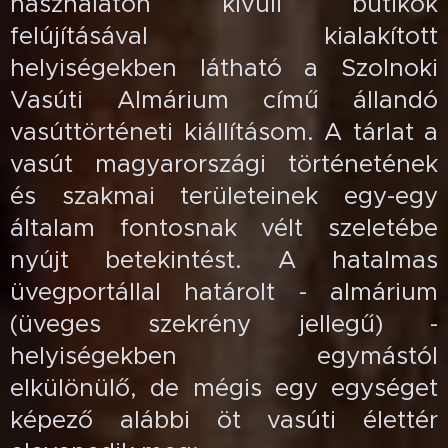
használaton kívüli butikok
felújításával kialakított
helyiségekben látható a Szolnoki
Vasúti Almárium című állandó
vasúttörténeti kiállításom. A tárlat a
vasút magyarországi történetének
és szakmai területeinek egy-egy
általam fontosnak vélt szeletébe
nyújt betekintést. A hatalmas
üvegportállal határolt - almárium
(üveges szekrény jellegű) -
helyiségekben egymástól
elkülönülő, de mégis egy egységet
képező alábbi öt vasúti élettér