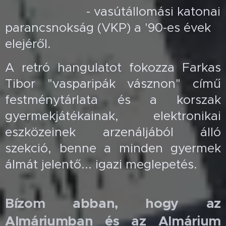
- vasútállomási katonai
parancsnokság (VKP) a '90-es évek
elejéről.
A retró hangulatot fokozza Farkas
Tibor "vasparipák vásznon" című
festménytárlata és a korszak
gyermekjátékainak, elektronikai
eszközeinek arzenáljából álló
szekció, benne a minden gyermek
álmát jelentő... igazi meglepetés.
Bízom abban, hogy az
Almáriumban és az Almárium