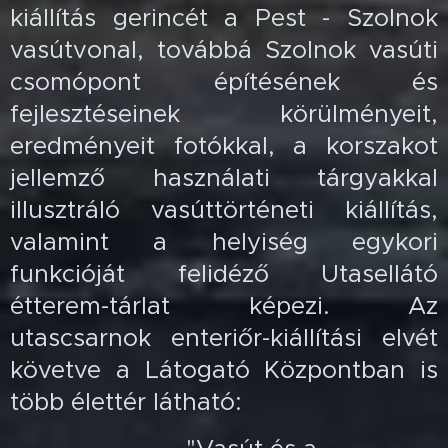
kiállítás gerincét a Pest - Szolnok
vasútvonal, továbbá Szolnok vasúti
csomópont építésének és
fejlesztéseinek körülményeit,
eredményeit fotókkal, a korszakot
jellemző használati tárgyakkal
illusztráló vasúttörténeti kiállítás,
valamint a helyiség egykori
funkcióját felidéző Utasellátó
étterem-tárlat képezi. Az
utascsarnok enteriőr-kiállítási elvét
követve a Látogató Központban is
több élettér látható: