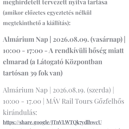
meghirdetett tervezett nyitva tartása
(amikor előzetes egyeztetés nélkül
:
megtekinthető a kiállítás)
Almárium Nap | 2026.08.09. (vasárnap) |
10:00 - 17:00 - A rendkívüli hőség miatt
elmarad (a Látogató Központban
tartósan 39 fok van)
Almárium Nap | 2026.08.19. (szerda) |
10:00 - 17.00 | MÁV Rail Tours Gőzfelhős
kirándulás:
https://share.google/JTnVLWTQk7ydlhwcU